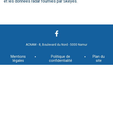
et les données radar fournies par Skeyes.
ACNAW - 8, Boulevard du Nord - 5000 Namur
Mentions
Politique de
Plan du
légales
confidentialité
site