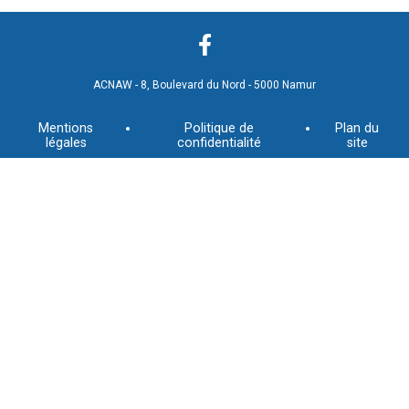
ACNAW - 8, Boulevard du Nord - 5000 Namur
Mentions
Politique de
Plan du
légales
confidentialité
site