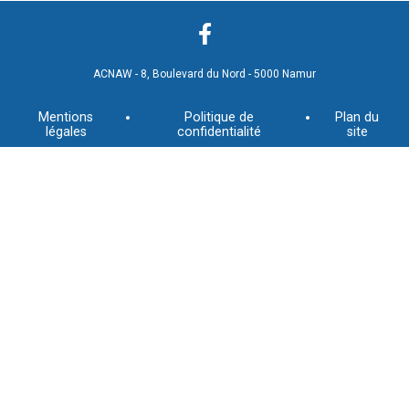
ACNAW - 8, Boulevard du Nord - 5000 Namur
Mentions
Politique de
Plan du
légales
confidentialité
site