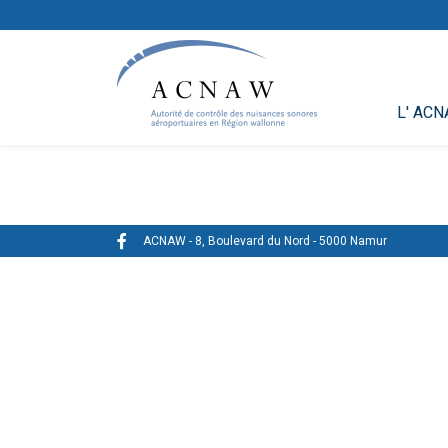
L' AC
ACNAW - 8, Boulevard du Nord - 5000 Namur